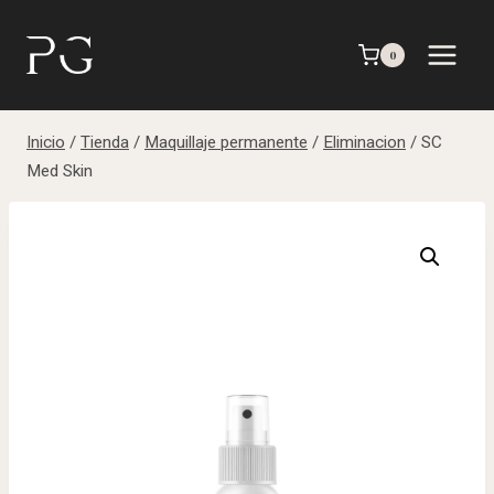
Saltar
al
0
contenido
Inicio
/
Tienda
/
Maquillaje permanente
/
Eliminacion
/
SC
Med Skin