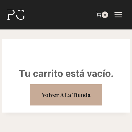
Saltar
al
0
contenido
Tu carrito está vacío.
Volver A La Tienda