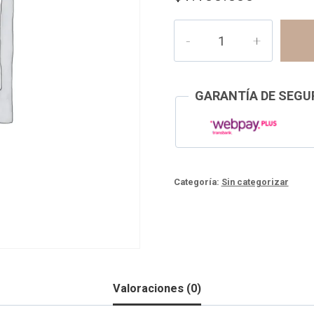
Dermografo
Swiss
color
Smart
GARANTÍA DE SEGUR
(abono
50%)
cantidad
Categoría:
Sin categorizar
Valoraciones (0)