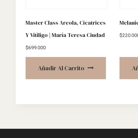
Master Class Areola, Cicatrices
Melani
Y Vitiligo | María Teresa Ciudad
$
220.00
$
699.000
Añadir Al Carrito
Añ