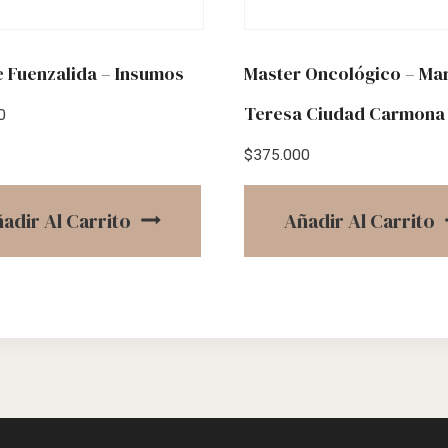
e Fuenzalida – Insumos
Master Oncológico – Ma
Teresa Ciudad Carmona
0
$
375.000
adir Al Carrito
Añadir Al Carrito