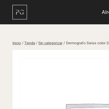
Saltar
al
Al
contenido
Inicio
/
Tienda
/
Sin categorizar
/
Dermografo Swiss color 