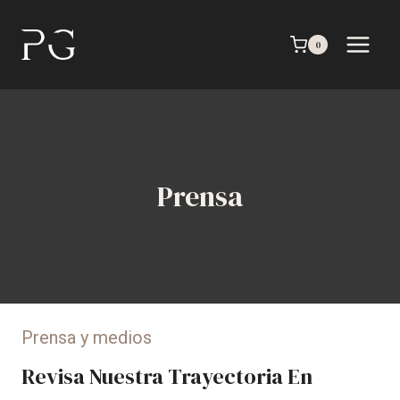
Saltar
al
0
contenido
Prensa
Prensa y medios
Revisa Nuestra Trayectoria En