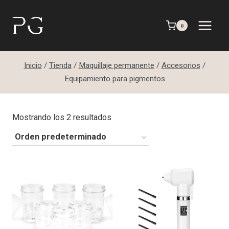
Saltar
al
0
contenido
Inicio
/
Tienda
/
Maquillaje permanente
/
Accesorios
/
Equipamiento para pigmentos
Mostrando los 2 resultados