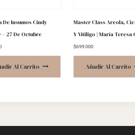
 De Insumos Cindy
Master Class Areola, Cic
 – 27 De Octubre
Y Vitiligo | María Teresa
0
$
699.000
adir Al Carrito
Añadir Al Carrito