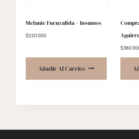
Melanie Fuenzalida – Insumos
Compra
Aguirre
$
220.000
$
380.00
Añadir Al Carrito
Añ