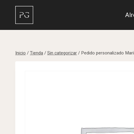
Saltar
al
Al
contenido
Inicio
/
Tienda
/
Sin categorizar
/
Pedido personalizado Mari