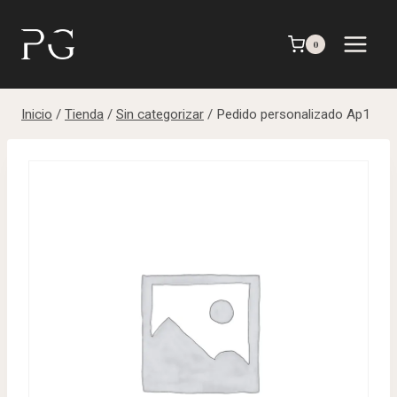
Saltar
al
0
contenido
Inicio
/
Tienda
/
Sin categorizar
/
Pedido personalizado Ap1