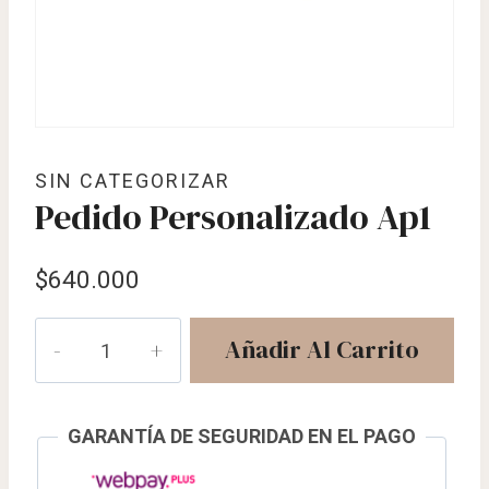
SIN CATEGORIZAR
Pedido Personalizado Ap1
$
640.000
Pedido
Añadir Al Carrito
personalizado
Ap1
cantidad
GARANTÍA DE SEGURIDAD EN EL PAGO