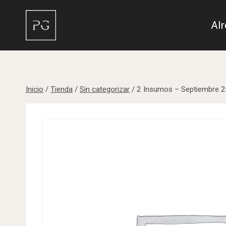
Saltar
al
Al
contenido
Inicio
/
Tienda
/
Sin categorizar
/
2 Insumos – Septiembre 