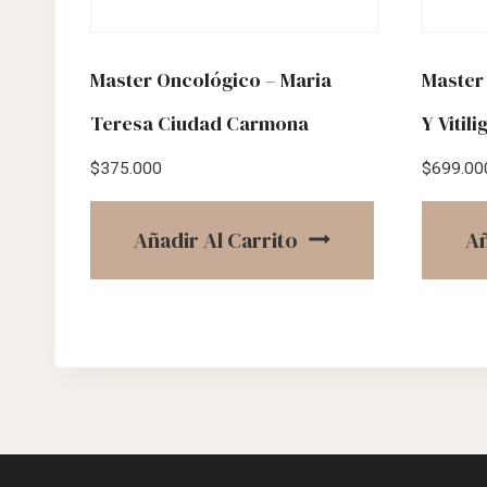
Master Oncológico – Maria
Master 
Teresa Ciudad Carmona
Y Vitil
$
375.000
$
699.00
Añadir Al Carrito
Añ