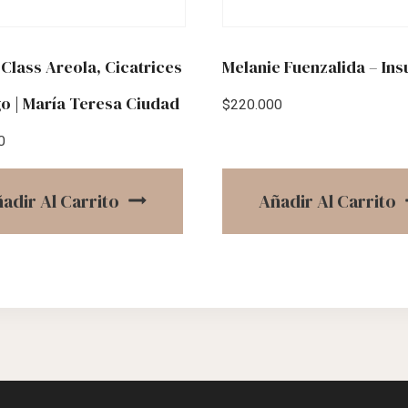
Class Areola, Cicatrices
Melanie Fuenzalida – In
igo | María Teresa Ciudad
$
220.000
0
adir Al Carrito
Añadir Al Carrito