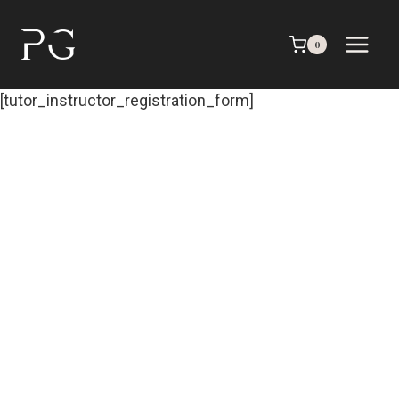
Saltar
al
0
contenido
[tutor_instructor_registration_form]